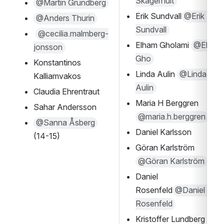
Skagerhult
@Martin Grundberg
Erik Sundvall
@Erik 
@Anders Thurin
Sundvall
@cecilia.malmberg-
Elham Gholami 
@Ella 
jonsson
Gho
Konstantinos 
Linda Aulin 
@Linda 
Kalliamvakos
Aulin
Claudia Ehrentraut 
Maria H Berggren 
Sahar Andersson
@maria.h.berggren
@Sanna Åsberg
Daniel Karlsson 
(14-15)
Göran Karlström 
@Göran Karlström
Daniel 
Rosenfeld
@Daniel 
Rosenfeld
Kristoffer Lundberg 