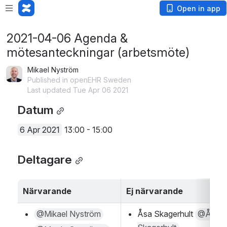
Open in app
2021-04-06 Agenda &
mötesanteckningar (arbetsmöte)
Mikael Nyström
Published in openEHR Sweden
Last updated Tue Apr 06 2021
Datum
6 Apr 2021
 13:00 - 15:00
Deltagare
Närvarande
Ej närvarande
@Mikael Nyström
Åsa Skagerhult 
@Åsa 