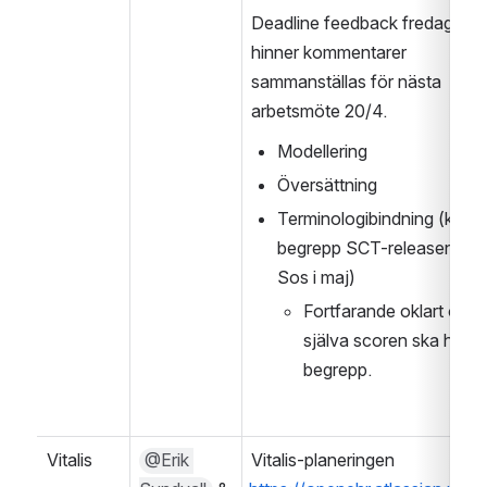
Deadline feedback fredag 16/4
hinner kommentarer 
sammanställas för nästa 
arbetsmöte 20/4. 
Modellering
Översättning
Terminologibindning (komm
begrepp SCT-releasen från
Sos i maj)
Fortfarande oklart om 
själva scoren ska ha ett
begrepp. 
Vitalis
@Erik 
Vitalis-planeringen 