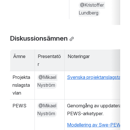
@Kristoffer 
Lundberg
Diskussionsämnen
Ämne
Presentatö
Noteringar
r
Projekta
@Mikael 
Svenska projektanslagstavlan
nslagsta
Nyström
vlan
PEWS
@Mikael 
Genomgång av uppdaterade 
Nyström
PEWS-arketyper.
Modellering av Swe-PEWS