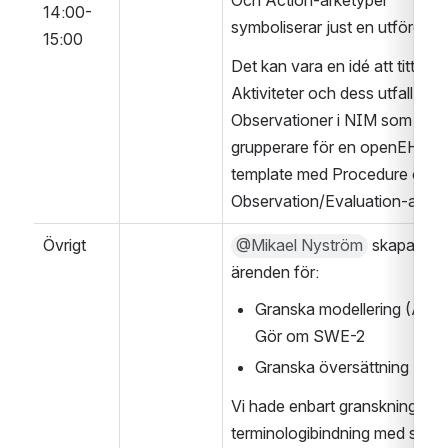
Och Action-arketyper 
14:00-
symboliserar just en utförd åtg
15:00
Det kan vara en idé att titta på 
Aktiviteter och dess utfall i for
Observationer i NIM som 
grupperare för en openEHR 
template med Procedure och 
Övrigt
@Mikael Nyström
 skapar nya
ärenden för:
Granska modellering (ASA)
Gör om SWE-2
Granska översättning (AS
Vi hade enbart granskning 
terminologibindning med sedan