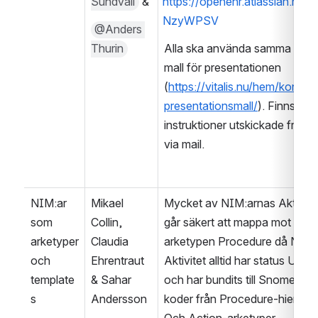
Sundvall
 &
https://openehr.atlassian.net/l
NzyWPSV
@Anders 
Thurin
Alla ska använda samma Vital
mall för presentationen 
(
https://vitalis.nu/hem/konfer
presentationsmall/
). Finns 
instruktioner utskickade från Vit
via mail.
NIM:ar 
Mikael 
Mycket av NIM:arnas Aktivitet
som 
Collin, 
går säkert att mappa mot Acti
arketyper 
Claudia 
arketypen Procedure då NIM
och 
Ehrentraut 
Aktivitet alltid har status Utförd
template
& Sahar 
och har bundits till Snomed C
s
Andersson
koder från Procedure-hierarkin