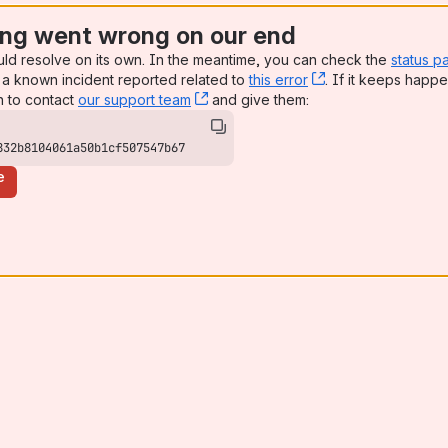
ng went wrong on our end
uld resolve on its own. In the meantime, you can check the
status p
a known incident reported related to
this error
, (opens new win
. If it keeps happe
n to contact
our support team
, (opens new window)
and give them:
832b8104061a50b1cf507547b67
e